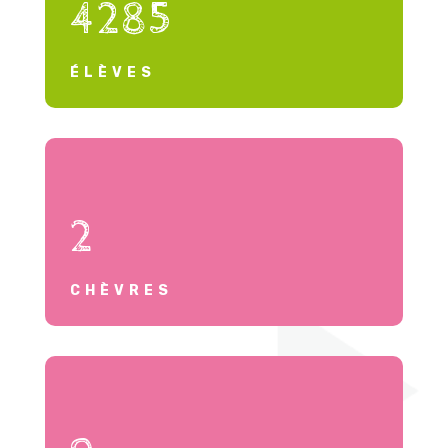
4285
ÉLÈVES
2
CHÈVRES