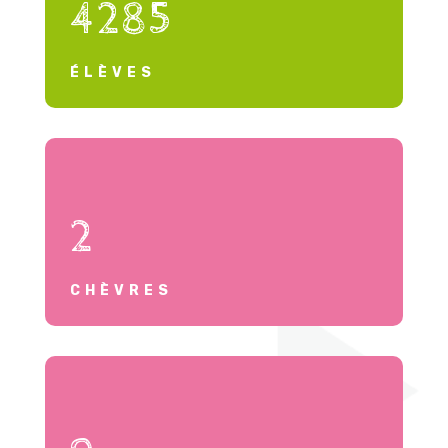
4285
ÉLÈVES
2
CHÈVRES