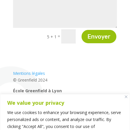
Envoyer
=
5 + 1
Mentions légales
© Greenfield 2024
École Greenfield à Lyon
04 72 27 87 80
We value your privacy
14 rue de la Mairie – 69660 – Collonges-au-Mont-d’Or
–
Lyon – France
We use cookies to enhance your browsing experience, serve
personalized ads or content, and analyze our traffic. By
clicking "Accept All", you consent to our use of