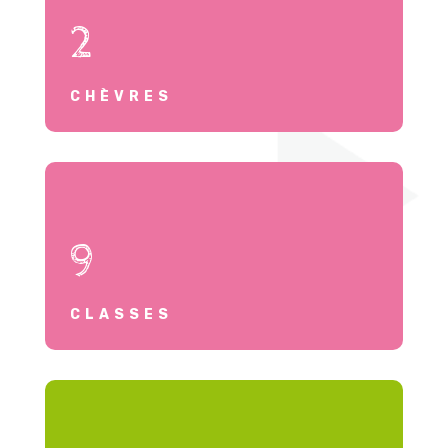
2
CHÈVRES
9
CLASSES