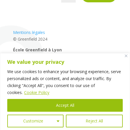
Mentions légales
© Greenfield 2024
École Greenfield à Lyon
04 72 27 87 80
We value your privacy
14 rue de la Mairie – 69660 – Collonges-au-Mont-d’Or
–
Lyon – France
We use cookies to enhance your browsing experience, serve
personalized ads or content, and analyze our traffic. By
clicking "Accept All", you consent to our use of
cookies.
Cookie Policy
Accept All
Customize
Reject All