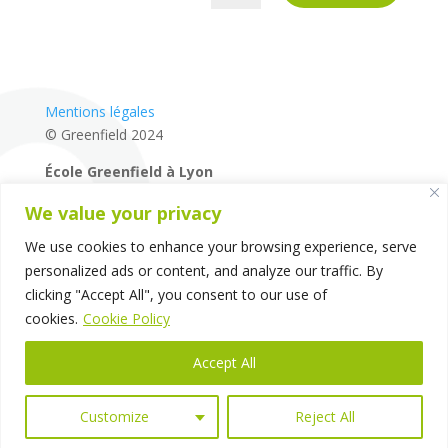
Mentions légales
© Greenfield 2024
École Greenfield à Lyon
04 72 27 87 80
We value your privacy
14 rue de la Mairie – 69660 – Collonges-au-Mont-d’Or
–
Lyon – France
We use cookies to enhance your browsing experience, serve
personalized ads or content, and analyze our traffic. By
clicking "Accept All", you consent to our use of
cookies.
Cookie Policy
Accept All
Customize
Reject All