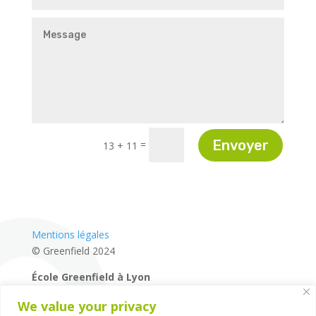
Envoyer
=
13 + 11
Mentions légales
© Greenfield 2024
École Greenfield à Lyon
04 72 27 87 80
We value your privacy
14 rue de la Mairie – 69660 – Collonges-au-Mont-d’Or