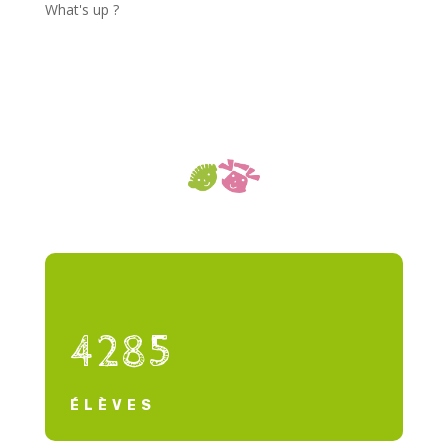
What's up ?
4285
ÉLÈVES