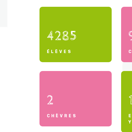
4285
ÉLÈVES
2
CHÈVRES