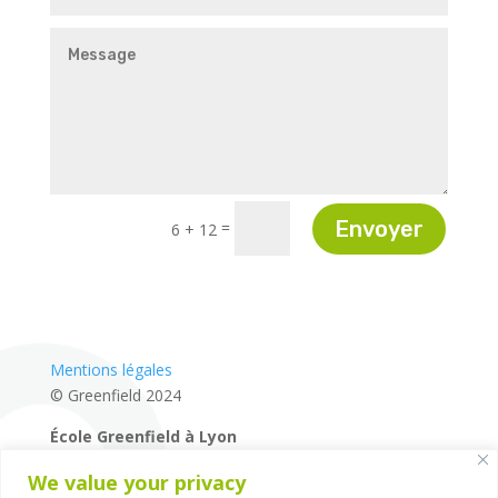
Envoyer
=
6 + 12
Mentions légales
© Greenfield 2024
École Greenfield à Lyon
04 72 27 87 80
We value your privacy
14 rue de la Mairie – 69660 – Collonges-au-Mont-d’Or