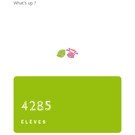
What's up ?
4285
ÉLÈVES