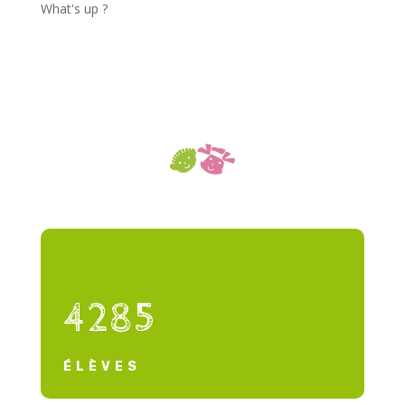
What's up ?
4285
ÉLÈVES