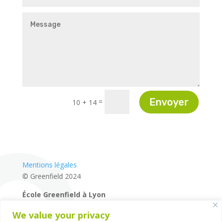
Envoyer
=
10 + 14
Mentions légales
© Greenfield 2024
École Greenfield à Lyon
04 72 27 87 80
We value your privacy
14 rue de la Mairie – 69660 – Collonges-au-Mont-d’Or