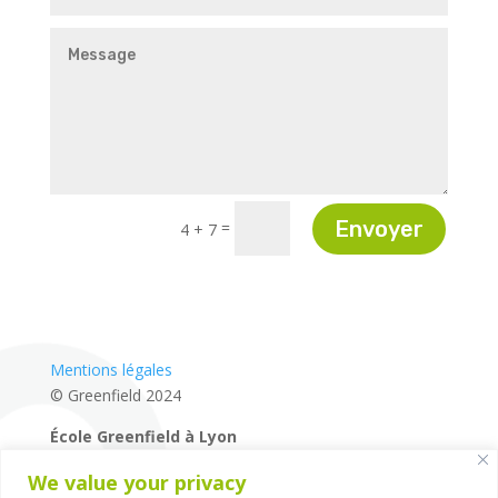
Envoyer
=
4 + 7
Mentions légales
© Greenfield 2024
École Greenfield à Lyon
04 72 27 87 80
We value your privacy
14 rue de la Mairie – 69660 – Collonges-au-Mont-d’Or