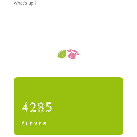
What's up ?
4285
ÉLÈVES