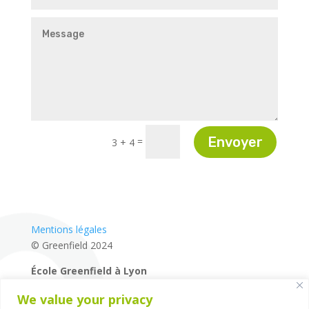
Envoyer
=
3 + 4
Mentions légales
© Greenfield 2024
École Greenfield à Lyon
04 72 27 87 80
We value your privacy
14 rue de la Mairie – 69660 – Collonges-au-Mont-d’Or