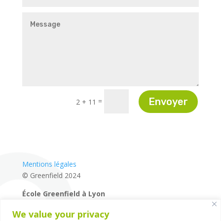
Envoyer
=
2 + 11
Mentions légales
© Greenfield 2024
École Greenfield à Lyon
04 72 27 87 80
We value your privacy
14 rue de la Mairie – 69660 – Collonges-au-Mont-d’Or