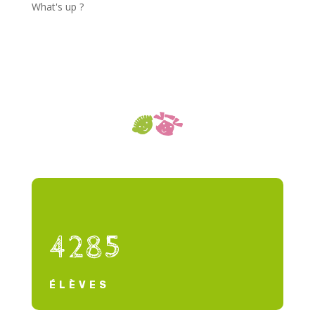
What's up ?
4285
ÉLÈVES