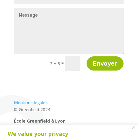
Envoyer
=
2 + 8
Mentions légales
© Greenfield 2024
École Greenfield à Lyon
04 72 27 87 80
We value your privacy
14 rue de la Mairie – 69660 – Collonges-au-Mont-d’Or