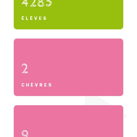
4285
ÉLÈVES
2
CHÈVRES
9