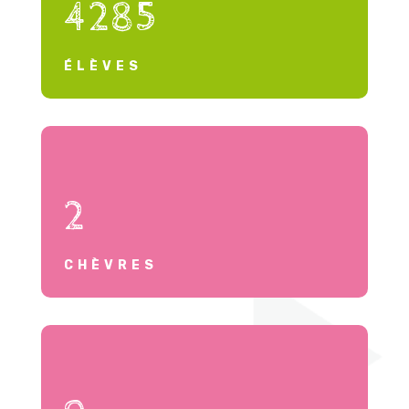
4285
ÉLÈVES
2
CHÈVRES