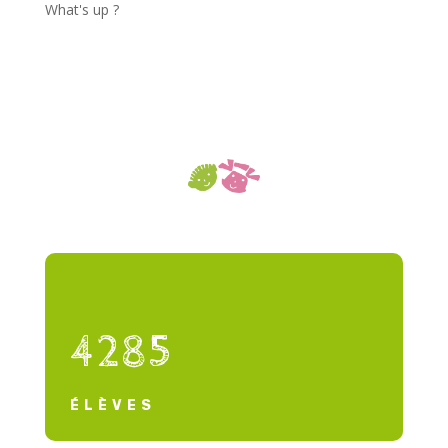
What's up ?
4285
ÉLÈVES