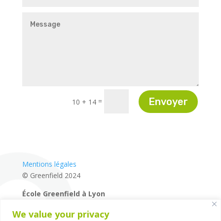
Envoyer
=
10 + 14
Mentions légales
© Greenfield 2024
École Greenfield à Lyon
04 72 27 87 80
We value your privacy
14 rue de la Mairie – 69660 – Collonges-au-Mont-d’Or