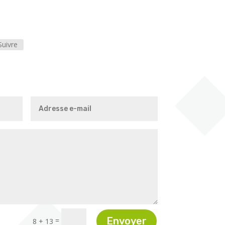
Suivre
Envoyer
=
8 + 13