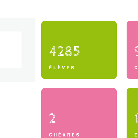
4285
ÉLÈVES
2
CHÈVRES