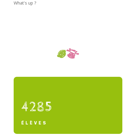
What's up ?
4285
ÉLÈVES