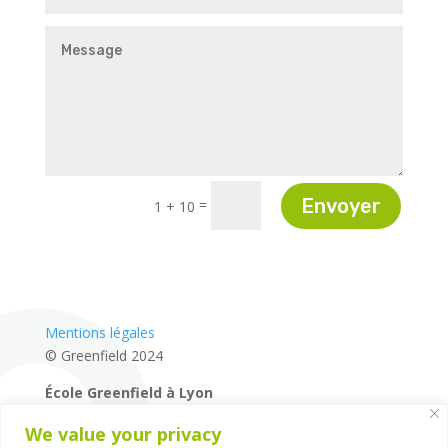
Envoyer
=
1 + 10
Mentions légales
© Greenfield 2024
École Greenfield à Lyon
04 72 27 87 80
We value your privacy
14 rue de la Mairie – 69660 – Collonges-au-Mont-d’Or