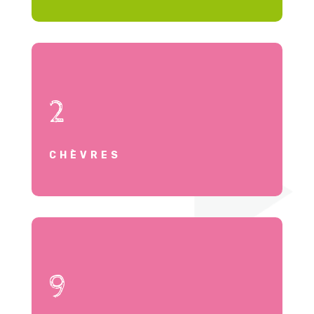
2
CHÈVRES
9