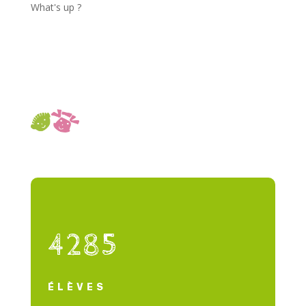
What's up ?
4285
ÉLÈVES